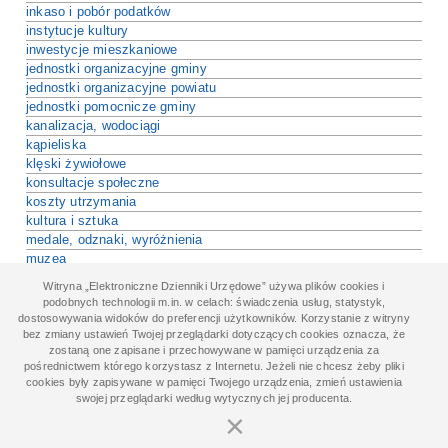
inkaso i pobór podatków
instytucje kultury
inwestycje mieszkaniowe
jednostki organizacyjne gminy
jednostki organizacyjne powiatu
jednostki pomocnicze gminy
kanalizacja, wodociągi
kąpieliska
klęski żywiołowe
konsultacje społeczne
koszty utrzymania
kultura i sztuka
medale, odznaki, wyróżnienia
muzea
najem
Witryna „Elektroniczne Dzienniki Urzędowe” używa plików cookies i
najem, dzierżawa
podobnych technologii m.in. w celach: świadczenia usług, statystyk,
nauczyciele
dostosowywania widoków do preferencji użytkowników. Korzystanie z witryny
nazwy ulic
bez zmiany ustawień Twojej przeglądarki dotyczących cookies oznacza, że
zostaną one zapisane i przechowywane w pamięci urządzenia za
niepełnosprawni
pośrednictwem którego korzystasz z Internetu. Jeżeli nie chcesz żeby pliki
obiekty użyteczności publicznej
cookies były zapisywane w pamięci Twojego urządzenia, zmień ustawienia
obwody łowieckie
swojej przeglądarki według wytycznych jej producenta.
ochrona krajobrazu
×
ochrona przyrody