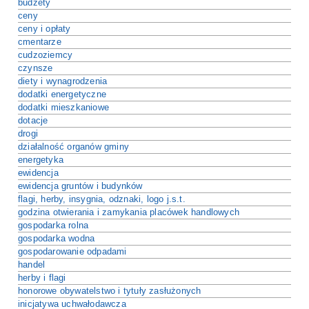
budżety
e
ceny
ceny i opłaty
cmentarze
cudzoziemcy
czynsze
diety i wynagrodzenia
dodatki energetyczne
dodatki mieszkaniowe
dotacje
drogi
działalność organów gminy
energetyka
ewidencja
ewidencja gruntów i budynków
flagi, herby, insygnia, odznaki, logo j.s.t.
godzina otwierania i zamykania placówek handlowych
gospodarka rolna
gospodarka wodna
gospodarowanie odpadami
handel
herby i flagi
honorowe obywatelstwo i tytuły zasłużonych
inicjatywa uchwałodawcza