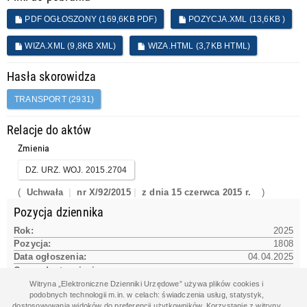
PDF OGŁOSZONY (169,6KB PDF)
POZYCJA.XML (13,6KB )
WIZA.XML (9,8KB XML)
WIZA.HTML (3,7KB HTML)
Hasła skorowidza
TRANSPORT (2931)
Relacje do aktów
Zmienia
DZ. URZ. WOJ. 2015.2704
(
Uchwała
nr X/92/2015
z dnia 15 czerwca 2015 r.
)
Pozycja dziennika
Rok:
2025
Pozycja:
1808
Data ogłoszenia:
04.04.2025
Czas udostępnienia na www:
04.04.2025 12:01:16
Witryna „Elektroniczne Dzienniki Urzędowe” używa plików cookies i
podobnych technologii m.in. w celach: świadczenia usług, statystyk,
dostosowywania widoków do preferencji użytkowników. Korzystanie z witryny