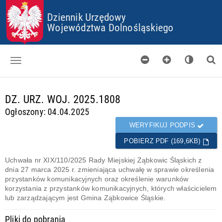
P
P
P
P
R
R
R
R
Dziennik Urzędowy
Z
Z
Z
Z
Województwa Dolnośląskiego
E
E
E
E
J
J
J
J
D
D
D
D
Ź
Ź
Ź
Ź
D
D
D
D
O
O
O
O
Dzienniki
S
G
M
P
d
T
Ł
E
L
DZ. URZ. WOJ. 2025.1808
a
O
Ó
N
I
Skorowidz
n
Ogłoszony: 04.04.2025
P
W
U
K
e
K
N
Ó
Organy wydające
g
WERYFIKUJ PODPIS
I
E
W
o
J
C
POBIERZ PDF (169,6KB)
Pobieranie
t
T
O
o
R
O
Uchwała nr XIX/110/2025 Rady Miejskiej Ząbkowic Śląskich z
w
Certyfikaty
E
K
dnia 27 marca 2025 r. zmieniająca uchwałę w sprawie określenia
e
Ś
I
przystanków komunikacyjnych oraz określenie warunków
Informacje
C
E
korzystania z przystanków komunikacyjnych, których właścicielem
I
S
lub zarządzającym jest Gmina Ząbkowice Śląskie.
Pliki do pobrania