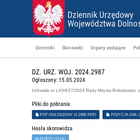
Dziennik Urzędowy
Województwa Dolnoś
Dzienniki
Skorowidz
Organy wydające
Po
d
DZ. URZ. WOJ. 2024.2987
a
n
Ogłoszony: 15.05.2024
e
g
Uchwała nr LXII/637/2024 Rady Miasta Bolesławiec z
o
t
Pliki do pobrania
o
w
PDF OGŁOSZONY (3,2MB PDF)
POZYCJA.XML (1
e
Hasła skorowidza
BUDŻETY (7119)