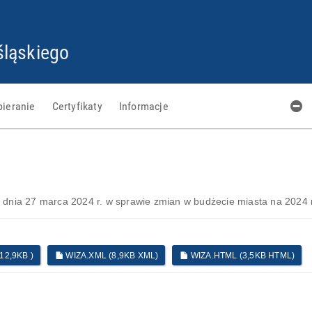
PRZEJDŹ
PRZEJDŹ
PRZEJDŹ
PRZEJDŹ
DO
DO
DO
DO
STOPKI
GŁÓWNEJ
MENU
PLIKÓW
ląskiego
TREŚCI
COOKIES
bieranie
Certyfikaty
Informacje
 dnia 27 marca 2024 r. w sprawie zmian w budżecie miasta na 2024 r
2,9KB )
WIZA.XML (8,9KB XML)
WIZA.HTML (3,5KB HTML)