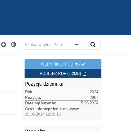
Szukaj
SZUKAJ
w
WYSZUKIWANIE ZAAWANS
tytule
Aktu
WERYFIKUJ PODPIS
POBIERZ PDF (3,2MB)
Pozycja dziennika
.
Rok:
2024
Pozycja:
2987
Data ogłoszenia:
15.05.2024
Czas udostępnienia na www:
15.05.2024 12:30:15