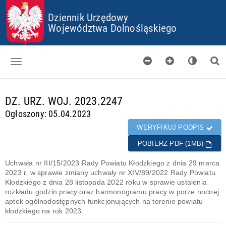
P
P
P
P
R
R
R
R
Dziennik Urzędowy
Z
Z
Z
Z
Województwa Dolnośląskiego
E
E
E
E
J
J
J
J
D
D
D
D
Ź
Ź
Ź
Ź
D
D
D
D
O
O
O
O
Dzienniki
S
G
M
P
d
T
Ł
E
L
DZ. URZ. WOJ. 2023.2247
a
O
Ó
N
I
Skorowidz
n
Ogłoszony: 05.04.2023
P
W
U
K
e
K
N
Ó
Organy wydające
g
WERYFIKUJ PODPIS
I
E
W
o
J
C
POBIERZ PDF (1MB)
Pobieranie
t
T
O
o
R
O
Uchwała nr III/15/2023 Rady Powiatu Kłodzkiego z dnia 29 marca
w
Certyfikaty
E
K
2023 r. w sprawie zmiany uchwały nr XIV/89/2022 Rady Powiatu
e
Ś
I
Kłodzkiego z dnia 28 listopada 2022 roku w sprawie ustalenia
Informacje
C
E
rozkładu godzin pracy oraz harmonogramu pracy w porze nocnej
I
S
aptek ogólnodostępnych funkcjonujących na terenie powiatu
kłodzkiego na rok 2023.