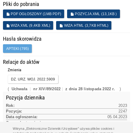
Pliki do pobrania
PDF OGŁOSZONY (1MB PDF)
POZYCJA.XML (13,1KB )
WIZA.XML (9,4KB XML)
WIZA.HTML (3,7KB HTML)
Hasła skorowidza
APTEKI (795)
Relacje do aktów
Zmienia
DZ. URZ. WOJ. 2022.5909
(
Uchwała
nr XIV/89/2022
z dnia 28 listopada 2022 r.
)
Pozycja dziennika
Rok:
2023
Pozycja:
2247
Data ogłoszenia:
05.04.2023
Czas udostępnienia na www:
05.04.2023 12:04:33
Witryna „Elektroniczne Dzienniki Urzędowe” używa plików cookies i