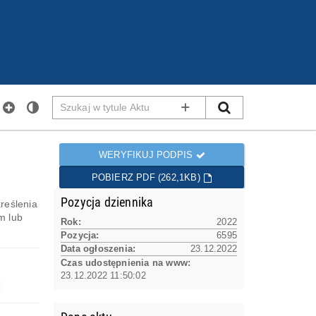
Szukaj
SZUKAJ
w
WYSZUKIWANIE ZAAWANS
tytule
Aktu
WERYFIKUJ PODPIS
POBIERZ PDF (262,1KB)
Pozycja dziennika
reślenia
m lub
Rok:
2022
Pozycja:
6595
Data ogłoszenia:
23.12.2022
Czas udostępnienia na www:
23.12.2022 11:50:02