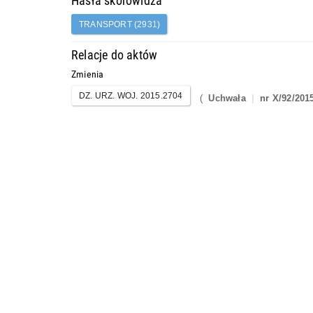
Hasła skorowidza
TRANSPORT (2931)
Relacje do aktów
Zmienia
DZ. URZ. WOJ. 2015.2704
(
Uchwała
nr X/92/201