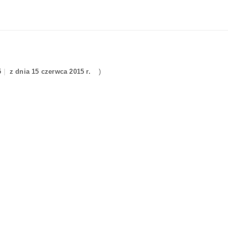
5
z dnia 15 czerwca 2015 r.
)