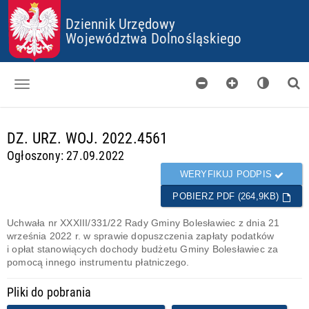
P
P
P
P
R
R
R
R
Dziennik Urzędowy
Z
Z
Z
Z
Województwa Dolnośląskiego
E
E
E
E
J
J
J
J
D
D
D
D
Ź
Ź
Ź
Ź
D
D
D
D
O
O
O
O
Dzienniki
S
G
M
P
d
T
Ł
E
L
DZ. URZ. WOJ. 2022.4561
a
O
Ó
N
I
Skorowidz
n
Ogłoszony: 27.09.2022
P
W
U
K
e
K
N
Ó
Organy wydające
g
WERYFIKUJ PODPIS
I
E
W
o
J
C
POBIERZ PDF (264,9KB)
Pobieranie
t
T
O
o
R
O
Uchwała nr XXXIII/331/22 Rady Gminy Bolesławiec z dnia 21
w
Certyfikaty
E
K
września 2022 r. w sprawie dopuszczenia zapłaty podatków
e
Ś
I
i opłat stanowiących dochody budżetu Gminy Bolesławiec za
Informacje
C
E
pomocą innego instrumentu płatniczego.
I
S
Pliki do pobrania