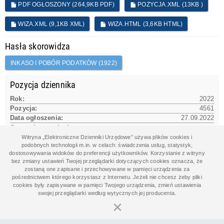
PDF OGŁOSZONY (264,9KB PDF)
POZYCJA.XML (13KB )
WIZA.XML (9,1KB XML)
WIZA.HTML (3,6KB HTML)
Hasła skorowidza
INKASO I POBÓR PODATKÓW (1922)
Pozycja dziennika
Rok:
2022
Pozycja:
4561
Data ogłoszenia:
27.09.2022
Czas udostępnienia na www:
27.09.2022 12:04:06
Witryna „Elektroniczne Dzienniki Urzędowe” używa plików cookies i
podobnych technologii m.in. w celach: świadczenia usług, statystyk,
dostosowywania widoków do preferencji użytkowników. Korzystanie z witryny
bez zmiany ustawień Twojej przeglądarki dotyczących cookies oznacza, że
Dane aktu
zostaną one zapisane i przechowywane w pamięci urządzenia za
pośrednictwem którego korzystasz z Internetu. Jeżeli nie chcesz żeby pliki
Data aktu:
21.09.2022
cookies były zapisywane w pamięci Twojego urządzenia, zmień ustawienia
Organ wydający:
swojej przeglądarki według wytycznych jej producenta.
Rada Gminy Bolesławiec
×