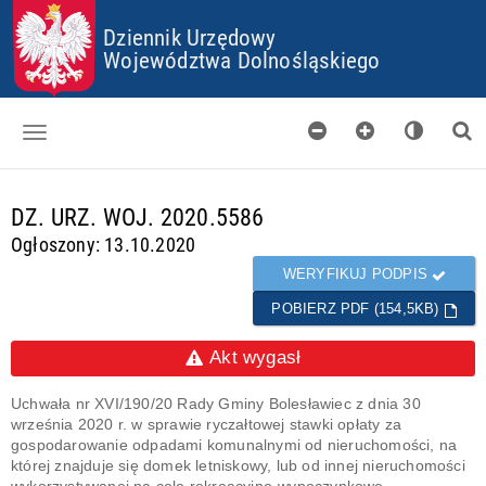
P
P
P
P
R
R
R
R
Dziennik Urzędowy
Z
Z
Z
Z
Województwa Dolnośląskiego
E
E
E
E
J
J
J
J
D
D
D
D
Ź
Ź
Ź
Ź
D
D
D
D
O
O
O
O
Dzienniki
S
G
M
P
d
T
Ł
E
L
DZ. URZ. WOJ. 2020.5586
a
O
Ó
N
I
Skorowidz
n
Ogłoszony: 13.10.2020
P
W
U
K
e
K
N
Ó
Organy wydające
g
WERYFIKUJ PODPIS
I
E
W
o
J
C
POBIERZ PDF (154,5KB)
Pobieranie
t
T
O
o
R
O
w
Certyfikaty
Akt wygasł
E
K
e
Ś
I
Informacje
C
E
Uchwała nr XVI/190/20 Rady Gminy Bolesławiec z dnia 30
I
S
września 2020 r. w sprawie ryczałtowej stawki opłaty za
gospodarowanie odpadami komunalnymi od nieruchomości, na
której znajduje się domek letniskowy, lub od innej nieruchomości