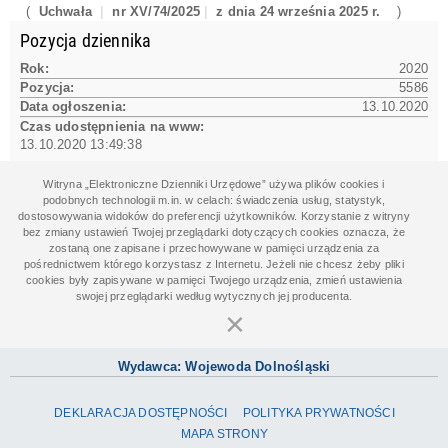
(
Uchwała
nr XV/74/2025
z dnia 24 września 2025 r.
)
Pozycja dziennika
Rok:
2020
Pozycja:
5586
Data ogłoszenia:
13.10.2020
Czas udostępnienia na www:
13.10.2020 13:49:38
Witryna „Elektroniczne Dzienniki Urzędowe” używa plików cookies i
Dane aktu
podobnych technologii m.in. w celach: świadczenia usług, statystyk,
dostosowywania widoków do preferencji użytkowników. Korzystanie z witryny
Data aktu:
30.09.2020
bez zmiany ustawień Twojej przeglądarki dotyczących cookies oznacza, że
zostaną one zapisane i przechowywane w pamięci urządzenia za
Obowiązuje do:
31.12.2025
pośrednictwem którego korzystasz z Internetu. Jeżeli nie chcesz żeby pliki
Obowiązuje od:
01.01.2021
cookies były zapisywane w pamięci Twojego urządzenia, zmień ustawienia
Organ wydający:
swojej przeglądarki według wytycznych jej producenta.
Rada Gminy Bolesławiec
×
Wydawca: Wojewoda Dolnośląski
DEKLARACJA DOSTĘPNOŚCI
POLITYKA PRYWATNOŚCI
MAPA STRONY