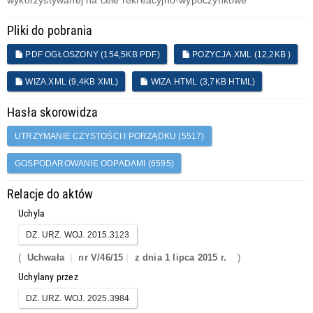
wykorzystywanej na cele rekreacyjno-wypoczynkowe
Pliki do pobrania
PDF OGŁOSZONY (154,5KB PDF)
POZYCJA.XML (12,2KB )
WIZA.XML (9,4KB XML)
WIZA.HTML (3,7KB HTML)
Hasła skorowidza
UTRZYMANIE CZYSTOŚCI I PORZĄDKU (5517)
GOSPODAROWANIE ODPADAMI (6595)
Relacje do aktów
Uchyla
DZ. URZ. WOJ. 2015.3123
(
Uchwała
nr V/46/15
z dnia 1 lipca 2015 r.
)
Uchylany przez
DZ. URZ. WOJ. 2025.3984